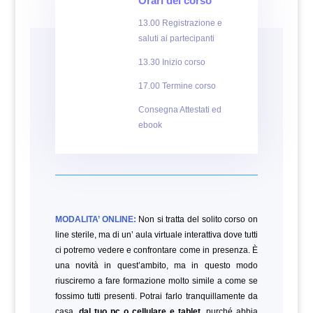
Orari del corso
13.00 Registrazione e
saluti ai partecipanti
13.30 Inizio corso
17.00 Termine corso
Consegna Attestati ed
ebook
MODALITA’ ONLINE:
Non si tratta del solito corso on
line sterile, ma di un’ aula virtuale interattiva dove tutti
ci potremo vedere e confrontare come in presenza. È
una novità in quest’ambito, ma in questo modo
riusciremo a fare formazione molto simile a come se
fossimo tutti presenti. Potrai farlo tranquillamente da
casa,
dal tuo pc o cellulare e tablet,
purché abbia