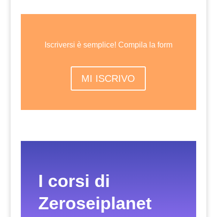
Iscriversi è semplice! Compila la form
MI ISCRIVO
I corsi di
Zeroseiplanet