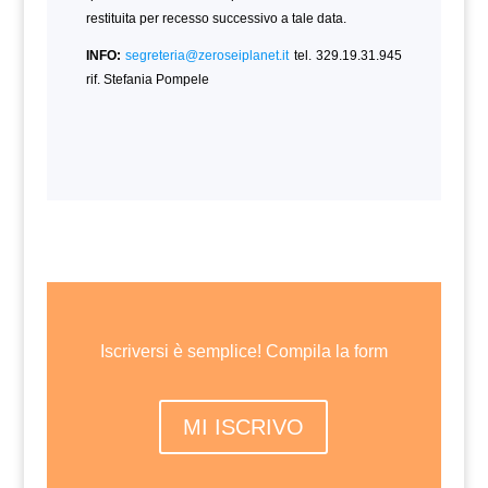
restituita per recesso successivo a tale data.
INFO:
segreteria@zeroseiplanet.it
tel. 329.19.31.945
rif. Stefania Pompele
Iscriversi è semplice! Compila la form
MI ISCRIVO