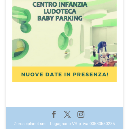
Zeroseiplanet snc - Lugagnano VR p. iva 03583550235