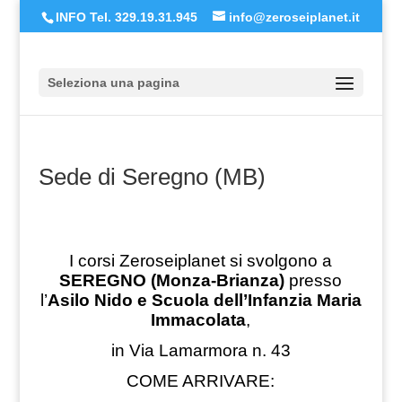
INFO Tel. 329.19.31.945
info@zeroseiplanet.it
Seleziona una pagina
Sede di Seregno (MB)
I corsi Zeroseiplanet si svolgono a
SEREGNO (Monza-Brianza)
presso
l’
Asilo Nido e Scuola dell’Infanzia Maria
Immacolata
,
in Via Lamarmora n. 43
COME ARRIVARE: