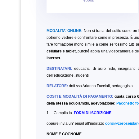
ebook
MODALITA’ ONLINE:
Non si tratta del solito corso on l
potremo vedere e confrontare come in presenza. È una
fare formazione molto simile a come se fossimo tutti pr
cellulare e tablet,
purché abbia una videocamera e del
Internet.
DESTINATARI:
educatrici di asilo nido, insegnanti d
dell’educazione,
studenti
RELATORE:
dott.ssa Arianna Faccioli, pedagogista
COSTI E MODALITÁ DI PAGAMENTO:
quota corso €
della stessa scuola/nido, agevolazione:
Pacchetto fo
1 – Compila la
FORM DI ISCRIZIONE
oppure invia un’ email all’indirizzo
corsi@zeroseiplane
NOME E COGNOME