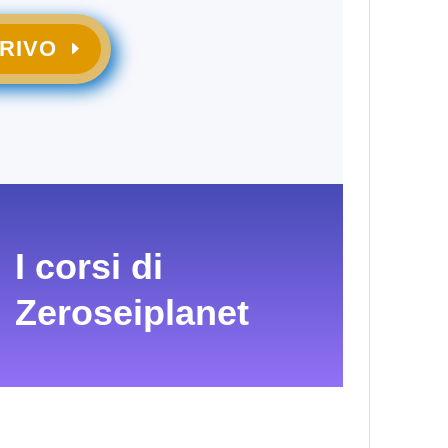
CRIVO
I corsi di
Zeroseiplanet