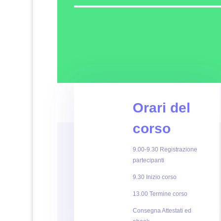
Orari del
corso
9.00-9.30 Registrazione
partecipanti
9.30 Inizio corso
13.00 Termine corso
Consegna Attestati ed