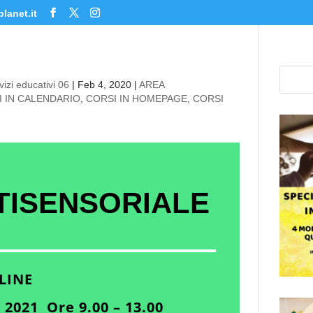
lanet.it
izi educativi 06
|
Feb 4, 2020
|
AREA
I IN CALENDARIO
,
CORSI IN HOMEPAGE
,
CORSI
TISENSORIALE
LINE
2021 Ore 9.00 – 13.00