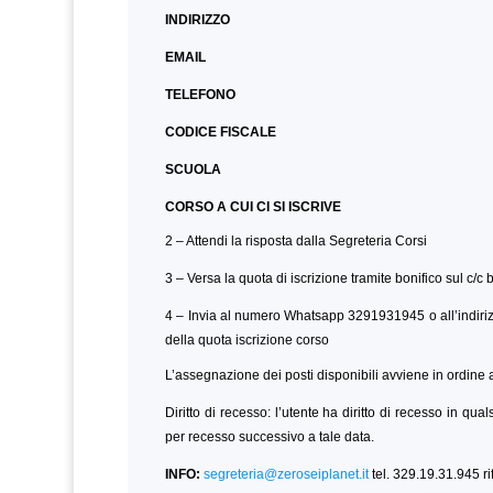
INDIRIZZO
EMAIL
TELEFONO
CODICE FISCALE
SCUOLA
CORSO A CUI CI SI ISCRIVE
2 – Attendi la risposta dalla Segreteria Corsi
3 – Versa la quota di iscrizione tramite bonifico sul c/c
4 – Invia al numero Whatsapp 3291931945 o all’indiri
della quota iscrizione corso
L’assegnazione dei posti disponibili avviene in ordine a
Diritto di recesso: l’utente ha diritto di recesso in qu
per recesso successivo a tale data.
INFO:
segreteria@zeroseiplanet.it
tel. 329.19.31.945 r