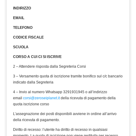
INDIRIZZO
EMAIL
TELEFONO
CODICE FISCALE
SCUOLA
CORSO A CUI CI SI ISCRIVE
2 – Attendere risposta dalla Segreteria Corsi
3 – Versamento quota di iscrizione tramite bonifico sul c/c bancario
indicato dalla Segreteria
4 – Invio al numero Whatsapp 3291931945 o all’indirizzo
email
corsi@zeroseiplanet.it
della ricevuta di pagamento della
quota iscrizione corso
L’assegnazione dei posti disponibili avviene in ordine all’arrivo
della ricevuta di pagamento.
Diritto di recesso: l’utente ha diritto di recesso in qualsiasi
momento. La quota di iscrizione non viene restituita per recesso