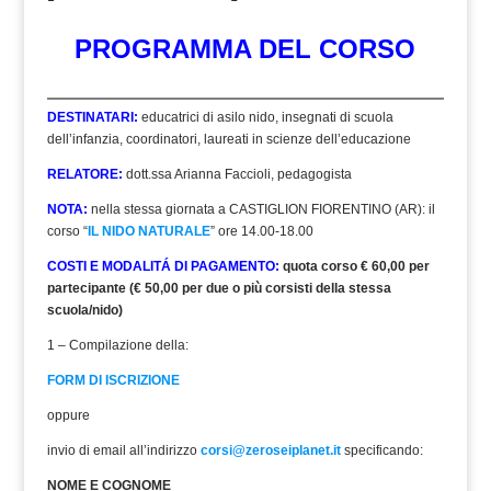
PROGRAMMA DEL CORSO
DESTINATARI:
educatrici di asilo nido, insegnati di scuola
dell’infanzia, coordinatori, laureati in scienze dell’educazione
RELATORE:
dott.ssa Arianna Faccioli, pedagogista
NOTA:
nella stessa giornata a CASTIGLION FIORENTINO (AR):
il
corso “
IL NIDO NATURALE
” ore 14.00-18.00
COSTI E MODALITÁ DI PAGAMENTO:
quota corso € 60,00 per
partecipante (€ 50,00 per due o più corsisti della stessa
scuola/nido)
1 – Compilazione della:
FORM DI ISCRIZIONE
oppure
invio di email all’indirizzo
corsi@zeroseiplanet.it
specificando:
NOME E COGNOME