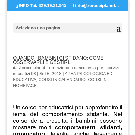
INFO Tel. 329.19.31.945
info@zeroseiplanet.it
Seleziona una pagina
QUANDO I BAMBINI CI SFIDANO: COME
OSSERVARLI E GESTIRLI
da
Zeroseiplanet Formazione e consulenza per i servizi
educativi 06
|
Set 6, 2018
|
AREA PSICOLOGICA ED
EDUCATIVA
,
CORSI IN CALENDARIO
,
CORSI IN
HOMEPAGE
Un corso per educatrici per approfondire il
tema del comportamento sfidante. Nel
corso della crescita, i bambini possono
mostrare molti
comportamenti sfidanti,
provocatori
, talvolta anche lievemente