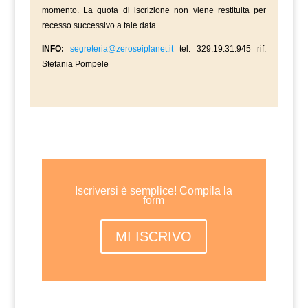
momento. La quota di iscrizione non viene restituita per
recesso successivo a tale data.
INFO:
segreteria@zeroseiplanet.it
tel. 329.19.31.945 rif.
Stefania Pompele
Iscriversi è semplice! Compila la
form
MI ISCRIVO