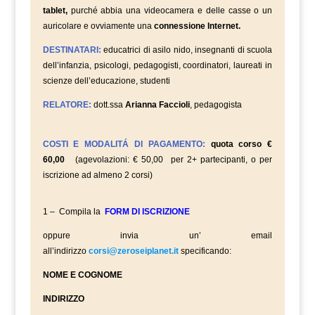
tablet,
purché abbia una videocamera e delle casse o un
auricolare e ovviamente una
connessione Internet.
DESTINATARI:
educatrici di asilo nido, insegnanti di scuola
dell’infanzia, psicologi, pedagogisti, coordinatori, laureati in
scienze dell’educazione, studenti
RELATORE:
dott.ssa
Arianna Faccioli
, pedagogista
COSTI E MODALITÁ DI PAGAMENTO:
quota corso €
60,00
(agevolazioni: € 50,00 per 2+ partecipanti, o per
iscrizione ad almeno 2 corsi)
1 – Compila la
FORM DI ISCRIZIONE
oppure invia un’ email
all’indirizzo
corsi@zeroseiplanet.it
specificando:
NOME E COGNOME
INDIRIZZO