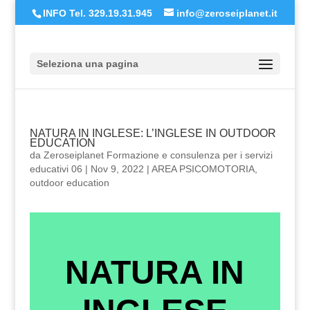
INFO Tel. 329.19.31.945
info@zeroseiplanet.it
Seleziona una pagina
NATURA IN INGLESE: L’INGLESE IN OUTDOOR
EDUCATION
da
Zeroseiplanet Formazione e consulenza per i servizi
educativi 06
|
Nov 9, 2022
|
AREA PSICOMOTORIA
,
outdoor education
NATURA IN