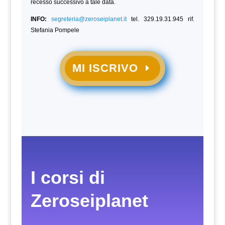
recesso successivo a tale data.
INFO:
segreteria@zeroseiplanet.it
tel. 329.19.31.945 rif.
Stefania Pompele
MI ISCRIVO
I corsi di
Zeroseiplanet