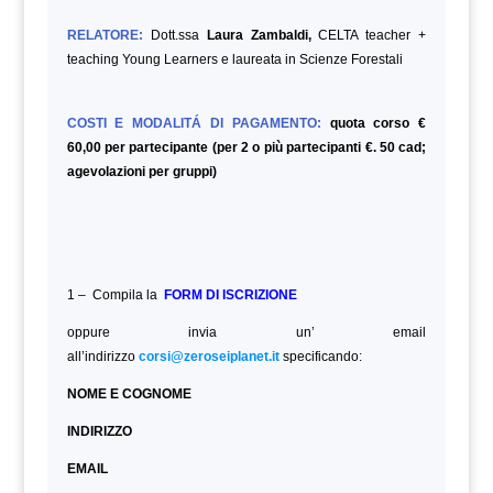
RELATORE:
Dott.ssa
Laura Zambaldi,
CELTA teacher +
teaching Young Learners e laureata in Scienze Forestali
COSTI E MODALITÁ DI PAGAMENTO:
quota corso €
60,00 per partecipante (per 2 o più partecipanti €. 50 cad;
agevolazioni per gruppi)
1 – Compila la
FORM DI ISCRIZIONE
oppure invia un’ email
all’indirizzo
corsi@zeroseiplanet.it
specificando:
NOME E COGNOME
INDIRIZZO
EMAIL