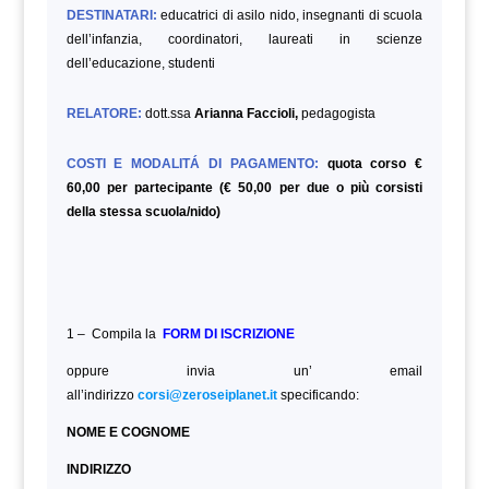
DESTINATARI:
educatrici di asilo nido, insegnanti di scuola
dell’infanzia, coordinatori, laureati in scienze
dell’educazione,
studenti
RELATORE:
dott.ssa
Arianna Faccioli,
pedagogista
COSTI E MODALITÁ DI PAGAMENTO:
quota corso €
60,00 per partecipante (€ 50,00 per due o più corsisti
della stessa scuola/nido)
1 – Compila la
FORM DI ISCRIZIONE
oppure invia un’ email
all’indirizzo
corsi@zeroseiplanet.it
specificando:
NOME E COGNOME
INDIRIZZO