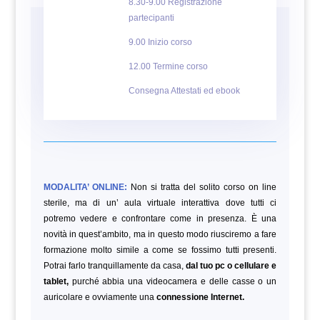
8.30-9.00 Registrazione
partecipanti
9.00 Inizio corso
12.00 Termine corso
Consegna Attestati ed ebook
MODALITA’ ONLINE:
Non si tratta del solito corso on line
sterile, ma di un’ aula virtuale interattiva dove tutti ci
potremo vedere e confrontare come in presenza. È una
novità in quest’ambito, ma in questo modo riusciremo a fare
formazione molto simile a come se fossimo tutti presenti.
Potrai farlo tranquillamente da casa,
dal tuo pc o cellulare e
tablet,
purché abbia una videocamera e delle casse o un
auricolare e ovviamente una
connessione Internet.