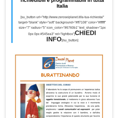
richiedibili e programmabili in tutta
Italia
[su_button url=”http://www.zeroseiplanet.it/la-tua-richiesta/”
target=”blank” style=”soft” background=”#ff7108″ color=”#ffffff”
size=”7″ radius=”5″ icon_color=”#6760b1″ text_shadow=”1px
CHIEDI
0px 0px #545ea3″ rel=”lightbox”]
INFO
[/su_button]