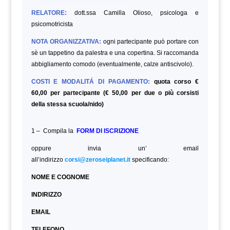
RELATORE:
dott.ssa Camilla Olioso, psicologa e
psicomotricista
NOTA ORGANIZZATIVA:
ogni partecipante può portare con
sè un tappetino da palestra e una copertina. Si raccomanda
abbigliamento comodo (eventualmente, calze antiscivolo).
COSTI E MODALITÁ DI PAGAMENTO:
quota corso €
60,00 per partecipante (€ 50,00 per due o più corsisti
della stessa scuola/nido)
1 – Compila la
FORM DI ISCRIZIONE
oppure invia un’ email
all’indirizzo
corsi@zeroseiplanet.it
specificando:
NOME E COGNOME
INDIRIZZO
EMAIL
TELEFONO