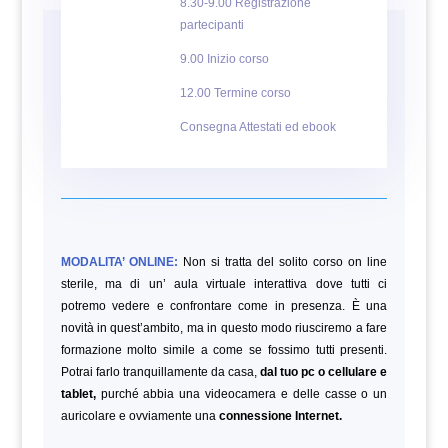
8.30-9.00 Registrazione
partecipanti
9.00 Inizio corso
12.00 Termine corso
Consegna Attestati ed ebook
MODALITA’ ONLINE:
Non si tratta del solito corso on line
sterile, ma di un’ aula virtuale interattiva dove tutti ci
potremo vedere e confrontare come in presenza. È una
novità in quest’ambito, ma in questo modo riusciremo a fare
formazione molto simile a come se fossimo tutti presenti.
Potrai farlo tranquillamente da casa,
dal tuo pc o cellulare e
tablet,
purché abbia una videocamera e delle casse o un
auricolare e ovviamente una
connessione Internet.