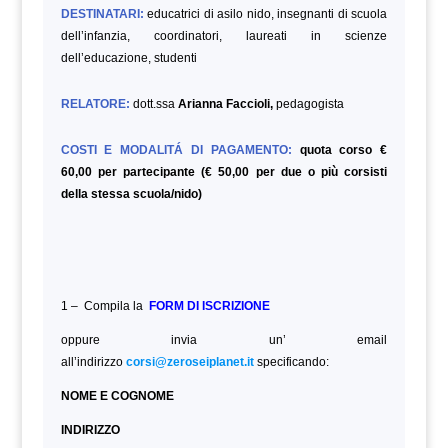
DESTINATARI:
educatrici di asilo nido, insegnanti di scuola
dell’infanzia, coordinatori, laureati in scienze
dell’educazione,
studenti
RELATORE:
dott.ssa
Arianna Faccioli,
pedagogista
COSTI E MODALITÁ DI PAGAMENTO:
quota corso €
60,00 per partecipante (€ 50,00 per due o più corsisti
della stessa scuola/nido)
1 – Compila la
FORM DI ISCRIZIONE
oppure invia un’ email
all’indirizzo
corsi@zeroseiplanet.it
specificando:
NOME E COGNOME
INDIRIZZO