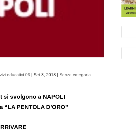
izi educativi 06
|
Set 3, 2018
|
Senza categoria
net si svolgono a NAPOLI
nzia “LA PENTOLA D’ORO”
RRIVARE