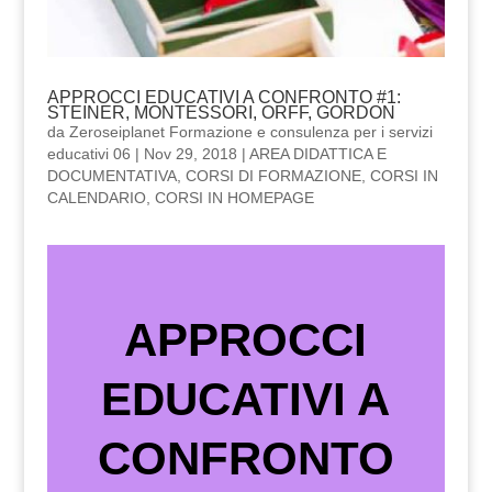
APPROCCI EDUCATIVI A CONFRONTO #1:
STEINER, MONTESSORI, ORFF, GORDON
da
Zeroseiplanet Formazione e consulenza per i servizi
educativi 06
|
Nov 29, 2018
|
AREA DIDATTICA E
DOCUMENTATIVA
,
CORSI DI FORMAZIONE
,
CORSI IN
CALENDARIO
,
CORSI IN HOMEPAGE
APPROCCI
EDUCATIVI A
CONFRONTO