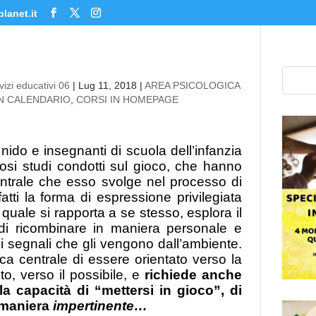
lanet.it
izi educativi 06
|
Lug 11, 2018
|
AREA PSICOLOGICA
IN CALENDARIO
,
CORSI IN HOMEPAGE
 nido e insegnanti di scuola dell’infanzia
rosi studi condotti sul gioco, che hanno
entrale che esso svolge nel processo di
nfatti la forma di espressione privilegiata
 quale si rapporta a se stesso, esplora il
 di ricombinare in maniera personale e
, i segnali che gli vengono dall’ambiente.
ica centrale di essere orientato verso la
o, verso il possibile, e
richiede anche
la capacità di “mettersi in gioco”, di
n maniera
impertinente…