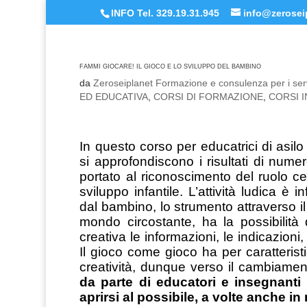
INFO Tel. 329.19.31.945
info@zeroseip
FAMMI GIOCARE! IL GIOCO E LO SVILUPPO DEL BAMBINO
da
Zeroseiplanet Formazione e consulenza per i serv
ED EDUCATIVA
,
CORSI DI FORMAZIONE
,
CORSI 
In questo corso per educatrici di asilo
si approfondiscono i risultati di nume
portato al riconoscimento del ruolo c
sviluppo infantile. L’attività ludica è i
dal bambino, lo strumento attraverso il
mondo circostante, ha la possibilità
creativa le informazioni, le indicazioni
Il gioco come gioco ha per caratterist
creatività, dunque verso il cambiament
da parte di educatori e insegnanti 
aprirsi al possibile, a volte anche i