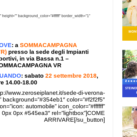
” height=”” background_color=”#ffffff” border_width=”1″
OVE
: a
SOMMACAMPAGNA
VR)
presso la sede degli Impianti
portivi, in via Bassa n.1 –
OMMACAMPAGNA VR
UANDO
: sabato
22 settembre 2018
,
re 14.00-18.00
tp://www.zeroseiplanet.it/sede-di-verona-
” background=”#354eb1″ color=”#f2f2f5″
on=”icon: automobile” icon_color=”#ffffff”
 0px 0px #545ea3″ rel=”lightbox”]COME
ARRIVARE[/su_button]