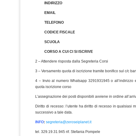
INDIRIZZO
EMAIL
TELEFONO
CODICE FISCALE
SCUOLA
CORSO A CUI CI SI ISCRIVE
2 – Attendere risposta dalla Segreteria Corsi
3 – Versamento quota di iscrizione tramite bonifico sul c/c ba
4 – Invio al numero Whatsapp 3291931945 o all’indirizzo
quota iscrizione corso
L’assegnazione dei posti disponibili avviene in ordine all’arr
Diritto di recesso: l’utente ha diritto di recesso in qualsias
successivo a tale data.
INFO
:
segreteria@zeroseiplanet.it
tel. 329.19.31.945 rif. Stefania Pompele