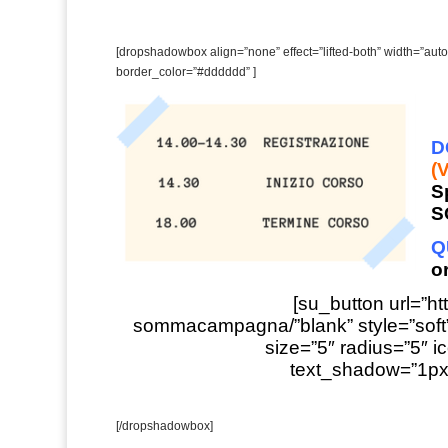
[dropshadowbox align=”none” effect=”lifted-both” width=”auto
border_color=”#dddddd” ]
D
(
S
S
Q
o
[su_button url=”ht
sommacampagna/”blank” style=”soft
size=”5″ radius=”5″ ic
text_shadow=”1px
[/dropshadowbox]