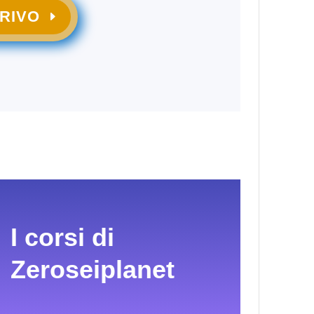
CRIVO
I corsi di
Zeroseiplanet