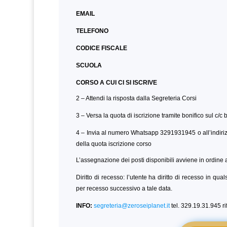
EMAIL
TELEFONO
CODICE FISCALE
SCUOLA
CORSO A CUI CI SI ISCRIVE
2 – Attendi la risposta dalla Segreteria Corsi
3 – Versa la quota di iscrizione tramite bonifico sul c/c
4 – Invia al numero Whatsapp 3291931945 o all’indiri
della quota iscrizione corso
L’assegnazione dei posti disponibili avviene in ordine a
Diritto di recesso: l’utente ha diritto di recesso in qu
per recesso successivo a tale data.
INFO:
segreteria@zeroseiplanet.it
tel. 329.19.31.945 r