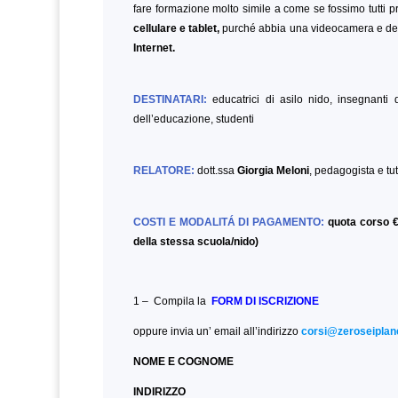
fare formazione molto simile a come se fossimo tutti pr
cellulare e tablet,
purché abbia una videocamera e del
Internet.
DESTINATARI:
educatrici di asilo nido, insegnanti d
dell’educazione,
studenti
RELATORE:
dott.ssa
Giorgia Meloni
, pedagogista e tut
COSTI E MODALITÁ DI PAGAMENTO:
quota corso €
della stessa scuola/nido)
1 – Compila la
FORM DI ISCRIZIONE
oppure invia un’ email all’indirizzo
corsi@zeroseiplane
NOME E COGNOME
INDIRIZZO