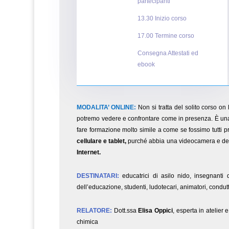
partecipanti
13.30 Inizio corso
17.00 Termine corso
Consegna Attestati ed
ebook
MODALITA’ ONLINE:
Non si tratta del solito corso on l
potremo vedere e confrontare come in presenza. È una
fare formazione molto simile a come se fossimo tutti pr
cellulare e tablet,
purché abbia una videocamera e del
Internet.
DESTINATARI:
educatrici di asilo nido, insegnanti d
dell’educazione, studenti, ludotecari, animatori, conduttori
RELATORE:
Dott.ssa
Elisa Oppici
, esperta in atelier 
chimica