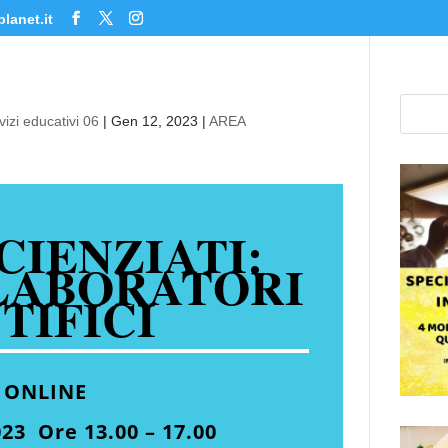
lanet.it
izi educativi 06
|
Gen 12, 2023
|
AREA
CIENZIATI:
 LABORATORI
TIFICI
 ONLINE
23 Ore 13.00 – 17.00