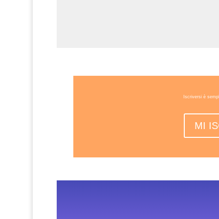
Iscriversi è semp
MI I