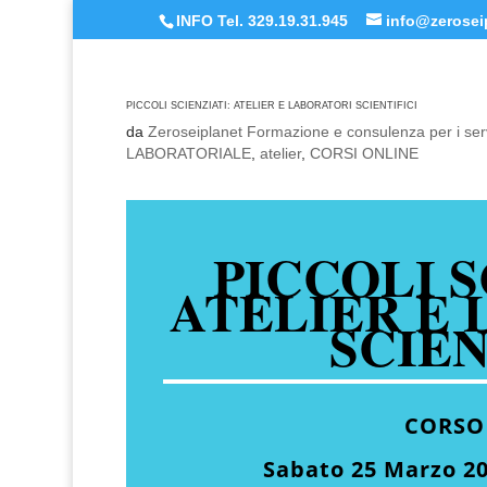
INFO Tel. 329.19.31.945
info@zeroseip
PICCOLI SCIENZIATI: ATELIER E LABORATORI SCIENTIFICI
da
Zeroseiplanet Formazione e consulenza per i serv
LABORATORIALE
,
atelier
,
CORSI ONLINE
PICCOLI S
ATELIER E
SCIEN
CORSO
Sabato 25 Marzo 20