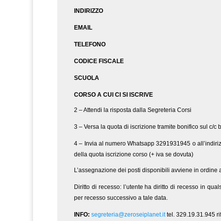
INDIRIZZO
EMAIL
TELEFONO
CODICE FISCALE
SCUOLA
CORSO A CUI CI SI ISCRIVE
2 – Attendi la risposta dalla Segreteria Corsi
3 – Versa la quota di iscrizione tramite bonifico sul c/c
4 – Invia al numero Whatsapp 3291931945 o all’indiri
della quota iscrizione corso (+ iva se dovuta)
L’assegnazione dei posti disponibili avviene in ordine a
Diritto di recesso: l’utente ha diritto di recesso in qu
per recesso successivo a tale data.
INFO:
segreteria@zeroseiplanet.it
tel. 329.19.31.945 r