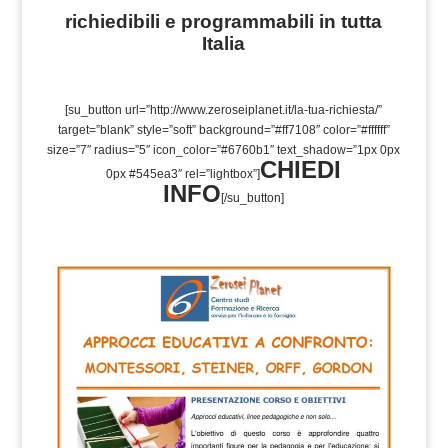
richiedibili e programmabili in tutta
Italia
[su_button url=”http://www.zeroseiplanet.it/la-tua-richiesta/”
target=”blank” style=”soft” background=”#ff7108″ color=”#ffffff”
size=”7″ radius=”5″ icon_color=”#6760b1″ text_shadow=”1px 0px
CHIEDI
0px #545ea3″ rel=”lightbox”]
INFO
[/su_button]