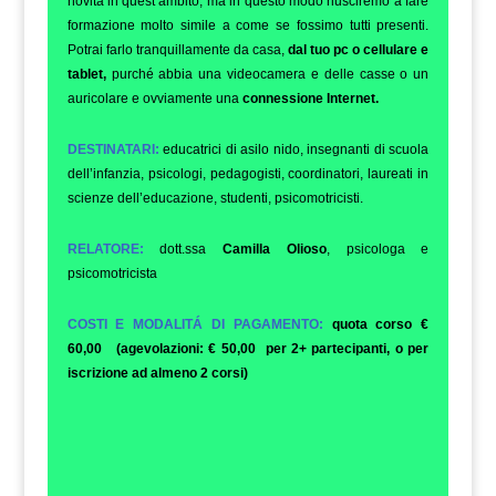
novità in quest’ambito, ma in questo modo riusciremo a fare
formazione molto simile a come se fossimo tutti presenti.
Potrai farlo tranquillamente da casa,
dal tuo pc o cellulare e
tablet,
purché abbia una videocamera e delle casse o un
auricolare e ovviamente una
connessione Internet.
DESTINATARI:
educatrici di asilo nido, insegnanti di scuola
dell’infanzia, psicologi, pedagogisti, coordinatori, laureati in
scienze dell’educazione, studenti, psicomotricisti.
RELATORE:
dott.ssa
Camilla Olioso
, psicologa e
psicomotricista
COSTI E MODALITÁ DI PAGAMENTO:
quota corso €
60,00 (agevolazioni: € 50,00 per 2+ partecipanti, o per
iscrizione ad almeno 2 corsi)