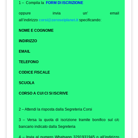
1 – Compila la
FORM DI ISCRIZIONE
oppure invia un’ email
all’indirizzo
corsi@zeroseiplanet.it
specificando:
NOME E COGNOME
INDIRIZZO
EMAIL
TELEFONO
CODICE FISCALE
SCUOLA
CORSO A CUI CI SI ISCRIVE
2 – Attendi la risposta dalla Segreteria Corsi
3 – Versa la quota di iscrizione tramite bonifico sul c/c
bancario indicato dalla Segreteria
4 – Invia al numero Whatsapp 3291931945 o all’indirizzo