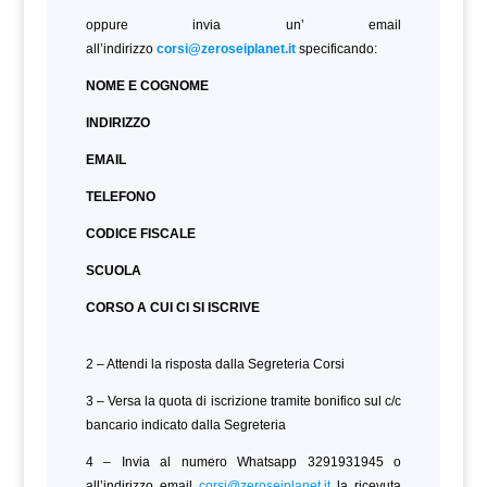
oppure invia un’ email
all’indirizzo
corsi@zeroseiplanet.it
specificando:
NOME E COGNOME
INDIRIZZO
EMAIL
TELEFONO
CODICE FISCALE
SCUOLA
CORSO A CUI CI SI ISCRIVE
2 – Attendi la risposta dalla Segreteria Corsi
3 – Versa la quota di iscrizione tramite bonifico sul c/c
bancario indicato dalla Segreteria
4 – Invia al numero Whatsapp 3291931945 o
all’indirizzo email
corsi@zeroseiplanet.it
la ricevuta