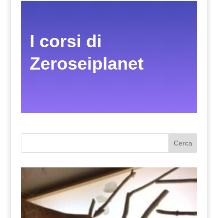
I corsi di
Zeroseiplanet
Cerca