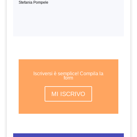
Stefania Pompele
Iscriversi è semplice! Compila la
form
MI ISCRIVO