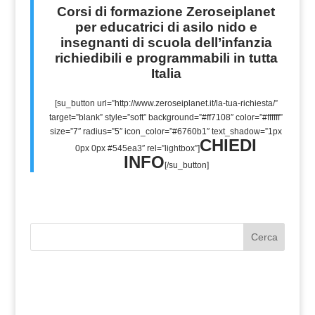
Corsi di formazione Zeroseiplanet
per educatrici di asilo nido e
insegnanti di scuola dell’infanzia
richiedibili e programmabili in tutta
Italia
[su_button url=”http://www.zeroseiplanet.it/la-tua-richiesta/”
target=”blank” style=”soft” background=”#ff7108″ color=”#ffffff”
size=”7″ radius=”5″ icon_color=”#6760b1″ text_shadow=”1px
CHIEDI
0px 0px #545ea3″ rel=”lightbox”]
INFO
[/su_button]
Cerca