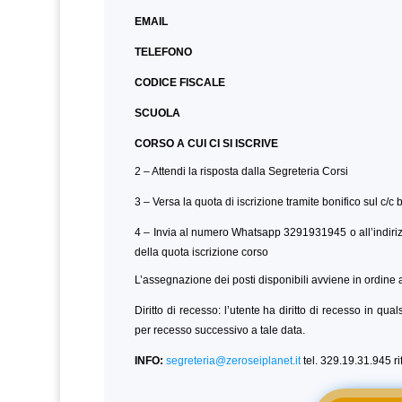
EMAIL
TELEFONO
CODICE FISCALE
SCUOLA
CORSO A CUI CI SI ISCRIVE
2 – Attendi la risposta dalla Segreteria Corsi
3 – Versa la quota di iscrizione tramite bonifico sul c/c
4 – Invia al numero Whatsapp 3291931945 o all’indiri
della quota iscrizione corso
L’assegnazione dei posti disponibili avviene in ordine a
Diritto di recesso: l’utente ha diritto di recesso in qu
per recesso successivo a tale data.
INFO:
segreteria@zeroseiplanet.it
tel. 329.19.31.945 r