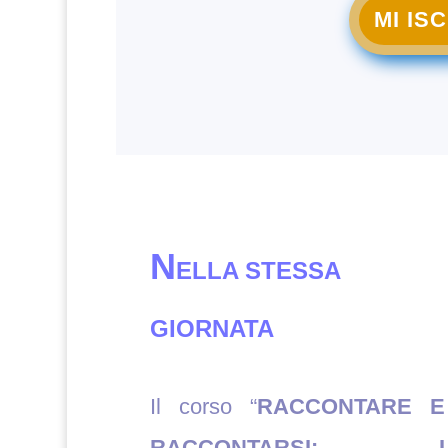
MI IS
N
ELLA STESSA
GIORNATA
Il corso “
RACCONTARE E
RACCONTARSI: I