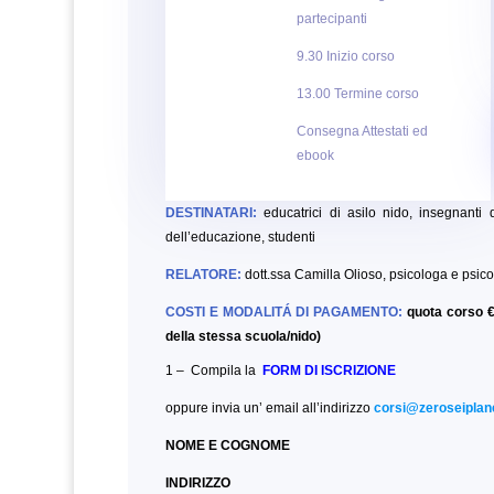
partecipanti
9.30 Inizio corso
13.00 Termine corso
Consegna Attestati ed
ebook
DESTINATARI:
educatrici di asilo nido, insegnanti d
dell’educazione,
studenti
RELATORE:
dott.ssa Camilla Olioso, psicologa e psico
COSTI E MODALITÁ DI PAGAMENTO:
quota corso €
della stessa scuola/nido)
1 – Compila la
FORM DI ISCRIZIONE
oppure invia un’ email all’indirizzo
corsi@zeroseiplane
NOME E COGNOME
INDIRIZZO