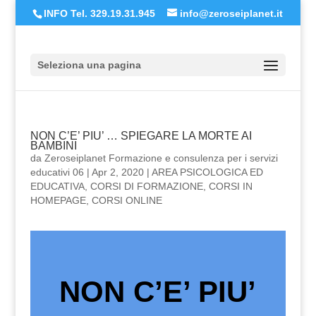
INFO Tel. 329.19.31.945
info@zeroseiplanet.it
Seleziona una pagina
NON C’E’ PIU’ … SPIEGARE LA MORTE AI
BAMBINI
da
Zeroseiplanet Formazione e consulenza per i servizi
educativi 06
|
Apr 2, 2020
|
AREA PSICOLOGICA ED
EDUCATIVA
,
CORSI DI FORMAZIONE
,
CORSI IN
HOMEPAGE
,
CORSI ONLINE
NON C’E’ PIU’