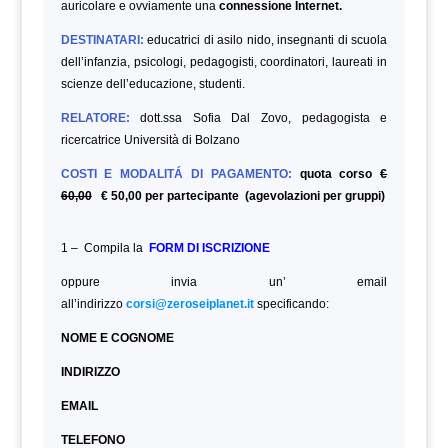
auricolare e ovviamente una
connessione Internet.
DESTINATARI:
educatrici di asilo nido, insegnanti di scuola
dell’infanzia, psicologi, pedagogisti, coordinatori, laureati in
scienze dell’educazione, studenti.
RELATORE:
dott.ssa Sofia Dal Zovo, pedagogista e
ricercatrice Università di Bolzano
COSTI E MODALITÁ DI PAGAMENTO:
quota corso
€
60,00
€ 50,00 per partecipante (agevolazioni per gruppi)
1 – Compila la
FORM DI ISCRIZIONE
oppure invia un’ email
all’indirizzo
corsi@zeroseiplanet.it
specificando:
NOME E COGNOME
INDIRIZZO
EMAIL
TELEFONO