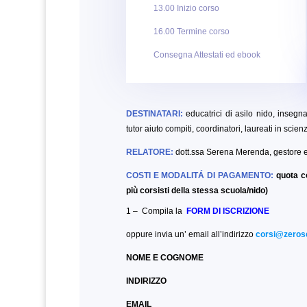
13.00 Inizio corso
16.00 Termine corso
Consegna Attestati ed ebook
DESTINATARI:
educatrici di asilo nido, insegna
tutor aiuto compiti, coordinatori, laureati in sci
RELATORE:
dott.ssa Serena Merenda, gestore e 
COSTI E MODALITÁ DI PAGAMENTO:
quota c
più corsisti della stessa scuola/nido)
1 – Compila la
FORM DI ISCRIZIONE
oppure invia un’ email all’indirizzo
corsi@zerose
NOME E COGNOME
INDIRIZZO
EMAIL