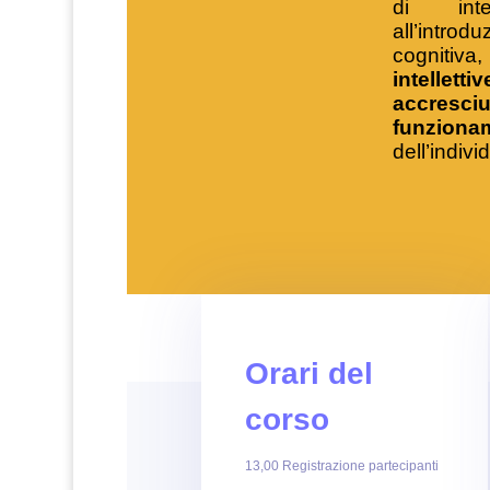
di inte
all’introd
cognitiv
intelle
accresc
funziona
dell’indivi
Orari del
corso
13,00 Registrazione partecipanti