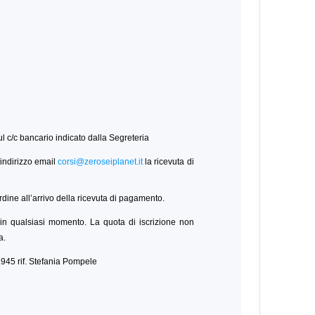
ul c/c bancario indicato dalla Segreteria
indirizzo email
corsi@zeroseiplanet.it
la ricevuta di
rdine all’arrivo della ricevuta di pagamento.
so in qualsiasi momento. La quota di iscrizione non
a.
.945 rif. Stefania Pompele