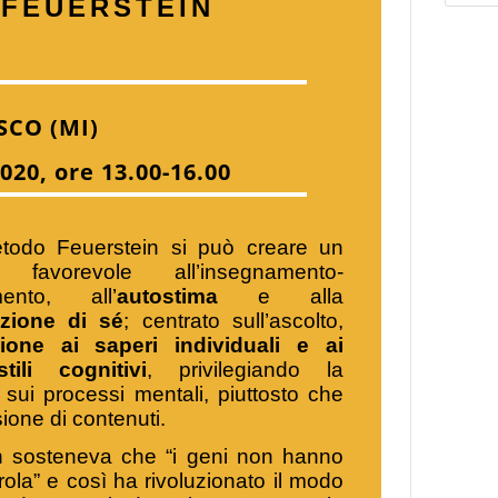
 FEUERSTEIN
SCO (MI)
020, ore 13.00-16.00
todo Feuerstein si può creare un
 favorevole all’insegnamento-
mento, all’
autostima
e alla
azione di sé
; centrato sull’ascolto,
zione ai saperi individuali e ai
tili cognitivi
, privilegiando la
e sui processi mentali, piuttosto che
sione di contenuti.
n sosteneva che “i geni non hanno
arola” e così ha rivoluzionato il modo