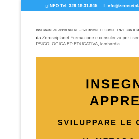
INFO Tel. 329.19.31.945
info@zeroseipla
INSEGNAMI AD APPRENDERE – SVILUPPARE LE COMPETENZE CON IL 
da
Zeroseiplanet Formazione e consulenza per i serv
PSICOLOGICA ED EDUCATIVA
,
lombardia
INSEG
APPR
SVILUPPARE LE