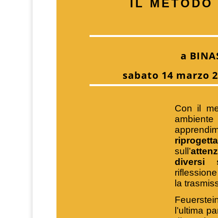
IL METODO
a BINA
sabato 14 marzo 2
Con il me
ambiente
apprendi
riprogett
sull’
atten
diversi s
riflession
la trasmis
Feuerstei
l’ultima p