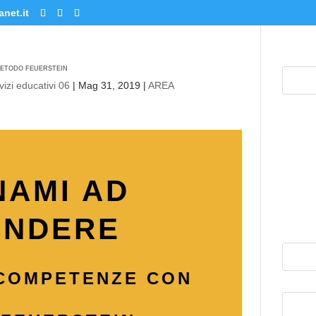
net.it
METODO FEUERSTEIN
izi educativi 06
|
Mag 31, 2019
|
AREA
NAMI AD
ENDERE
 COMPETENZE CON