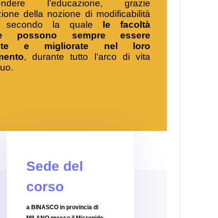
ndere l’educazione, grazie
uzione della nozione di modificabilità
a, secondo la quale
le facoltà
ttive possono sempre essere
iute e migliorate nel loro
mento
, durante tutto l’arco di vita
duo.
Sede del
corso
a BINASCO in provincia di
MILANO
presso il Micronido