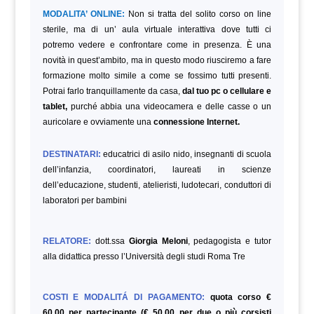
MODALITA’ ONLINE:
Non si tratta del solito corso on line
sterile, ma di un’ aula virtuale interattiva dove tutti ci
potremo vedere e confrontare come in presenza. È una
novità in quest’ambito, ma in questo modo riusciremo a fare
formazione molto simile a come se fossimo tutti presenti.
Potrai farlo tranquillamente da casa,
dal tuo pc o cellulare e
tablet,
purché abbia una videocamera e delle casse o un
auricolare e ovviamente una
connessione Internet.
DESTINATARI:
educatrici di asilo nido, insegnanti di scuola
dell’infanzia, coordinatori, laureati in scienze
dell’educazione, studenti, atelieristi, ludotecari, conduttori di
laboratori per bambini
RELATORE:
dott.ssa
Giorgia Meloni
, pedagogista e tutor
alla didattica presso l’Università degli studi Roma Tre
COSTI E MODALITÁ DI PAGAMENTO:
quota corso €
60,00 per partecipante (€ 50,00 per due o più corsisti