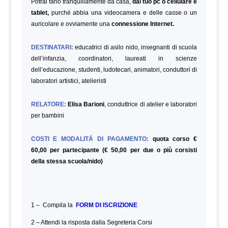
Potrai farlo tranquillamente da casa,
dal tuo pc o cellulare e
tablet,
purché abbia una videocamera e delle casse o un
auricolare e ovviamente una
connessione Internet.
DESTINATARI:
educatrici di asilo nido, insegnanti di scuola
dell’infanzia, coordinatori, laureati in scienze
dell’educazione, studenti, ludotecari, animatori, conduttori di
laboratori artistici, atelieristi
RELATORE:
Elisa Barioni
, conduttrice di atelier e laboratori
per bambini
COSTI E MODALITÁ DI PAGAMENTO:
quota corso €
60,00 per partecipante (€ 50,00 per due o più corsisti
della stessa scuola/nido)
1 – Compila la
FORM DI ISCRIZIONE
2 – Attendi la risposta dalla Segreteria Corsi