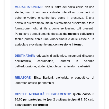
MODALITA’ ONLINE:
Non si tratta del solito corso on line
sterile, ma di un’ aula virtuale interattiva dove tutti ci
potremo vedere e confrontare come in presenza. È una
novità in quest’ambito, ma in questo modo riusciremo a fare
formazione molto simile a come se fossimo tutti presenti.
Potrai farlo tranquillamente da casa,
dal tuo pc o cellulare e
tablet,
purché abbia una videocamera e delle casse o un
auricolare e ovviamente una
connessione Internet.
DESTINATARI:
educatrici di asilo nido, insegnanti di scuola
dell’infanzia, coordinatori, laureati in scienze
dell’educazione, studenti, ludotecari, animatori, atelieristi.
RELATORE:
Elisa Barioni
, atelierista e conduttrice di
laboratori artistici per bambini
COSTI E MODALITÁ DI PAGAMENTO:
quota corso €
60,00 per partecipante (per 2 o più partecipanti €. 50 cad;
agevolazioni per gruppi)