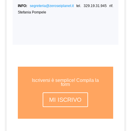
INFO:
segreteria@zeroseiplanet.it
tel. 329.19.31.945 rif.
Stefania Pompele
Iscriversi è semplice! Compila la
form
MI ISCRIVO