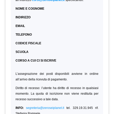
all’indirizzo
corsi@zeroseiplanet.it
specificando:
NOME E COGNOME
INDIRIZZO
EMAIL
TELEFONO
CODICE FISCALE
SCUOLA
CORSO A CUI CI SI ISCRIVE
L’assegnazione dei posti disponibili avviene in ordine
all’arrivo della ricevuta di pagamento.
Diritto di recesso: l’utente ha diritto di recesso in qualsiasi
momento. La quota di iscrizione non viene restituita per
recesso successivo a tale data.
INFO:
segreteria@zeroseiplanet.it
tel. 329.19.31.945 rif.
Stefania Pompele