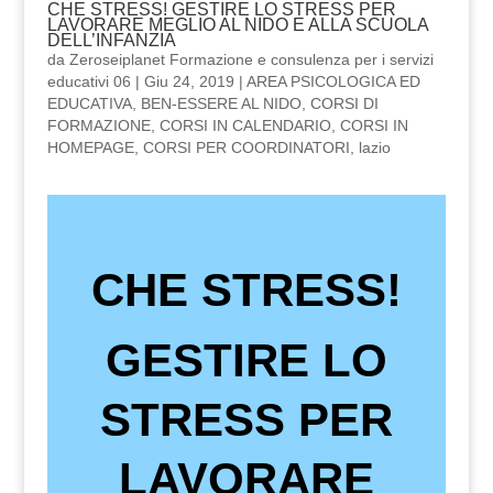
CHE STRESS! GESTIRE LO STRESS PER
LAVORARE MEGLIO AL NIDO E ALLA SCUOLA
DELL’INFANZIA
da
Zeroseiplanet Formazione e consulenza per i servizi
educativi 06
|
Giu 24, 2019
|
AREA PSICOLOGICA ED
EDUCATIVA
,
BEN-ESSERE AL NIDO
,
CORSI DI
FORMAZIONE
,
CORSI IN CALENDARIO
,
CORSI IN
HOMEPAGE
,
CORSI PER COORDINATORI
,
lazio
CHE STRESS!
GESTIRE LO
STRESS PER
LAVORARE