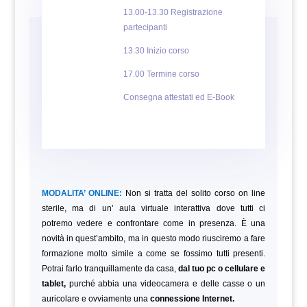
13.00-13.30 Registrazione
partecipanti
13.30 Inizio corso
17.00 Termine corso
Consegna attestati ed E-Book
MODALITA’ ONLINE:
Non si tratta del solito corso on line
sterile, ma di un’ aula virtuale interattiva dove tutti ci
potremo vedere e confrontare come in presenza. È una
novità in quest’ambito, ma in questo modo riusciremo a fare
formazione molto simile a come se fossimo tutti presenti.
Potrai farlo tranquillamente da casa,
dal tuo pc o cellulare e
tablet,
purché abbia una videocamera e delle casse o un
auricolare e ovviamente una
connessione Internet.