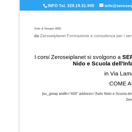
INFO Tel. 329.19.31.945
info@zeroseip
Sede di Seregno (MB)
da
Zeroseiplanet Formazione e consulenza per i serv
I corsi Zeroseiplanet si svolgono a
SER
Nido e Scuola dell’In
in Via Lam
COME A
[su_gmap width=”400″ address=”Asilo Nido e Scuola del
Ser