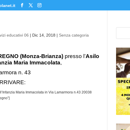
lanet.it
izi educativi 06
|
Dic 14, 2018
|
Senza categoria
EGNO (Monza-Brianza)
presso l’
Asilo
fanzia Maria Immacolata
,
armora n. 43
RRIVARE:
l’Infanzia Maria Immacolata in Via Lamarmora n.43 20038
egno”]