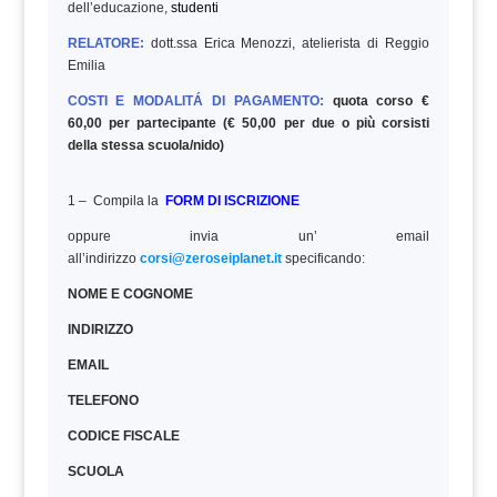
dell’educazione,
studenti
RELATORE:
dott.ssa Erica Menozzi, atelierista di Reggio
Emilia
COSTI E MODALITÁ DI PAGAMENTO:
quota corso €
60,00 per partecipante (€ 50,00 per due o più corsisti
della stessa scuola/nido)
1 – Compila la
FORM DI ISCRIZIONE
oppure invia un’ email
all’indirizzo
corsi@zeroseiplanet.it
specificando:
NOME E COGNOME
INDIRIZZO
EMAIL
TELEFONO
CODICE FISCALE
SCUOLA