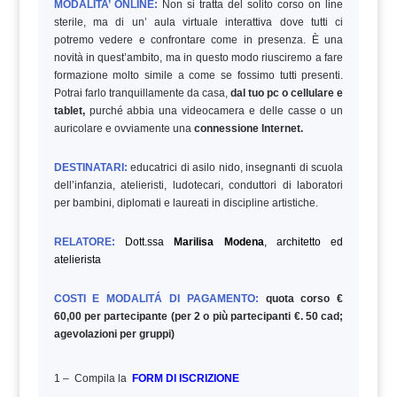
MODALITA’ ONLINE:
Non si tratta del solito corso on line
sterile, ma di un’ aula virtuale interattiva dove tutti ci
potremo vedere e confrontare come in presenza. È una
novità in quest’ambito, ma in questo modo riusciremo a fare
formazione molto simile a come se fossimo tutti presenti.
Potrai farlo tranquillamente da casa,
dal tuo pc o cellulare e
tablet,
purché abbia una videocamera e delle casse o un
auricolare e ovviamente una
connessione Internet.
DESTINATARI:
educatrici di asilo nido, insegnanti di scuola
dell’infanzia, atelieristi, ludotecari, conduttori di laboratori
per bambini, diplomati e laureati in discipline artistiche.
RELATORE:
Dott.ssa
Marilisa Modena
, architetto ed
atelierista
COSTI E MODALITÁ DI PAGAMENTO:
quota corso €
60,00 per partecipante (per 2 o più partecipanti €. 50 cad;
agevolazioni per gruppi)
1 – Compila la
FORM DI ISCRIZIONE