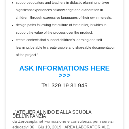
support educators and teachers in didactic planning to favor
significant experiences of knowledge and elaboration in
children, through expressive languages of their own interests;
design paths following the culture of the atelier, in which to
support the value of the process over the product;
create contexts that support children’s learning and self-
learning; be able to create visible and shareable documentation
of the project.”
ASK INFORMATIONS HERE
>>>
Tel. 329.19.31.945
L’ ATELIER AL NIDO E ALLA SCUOLA
DELL’INFANZIA
da
Zeroseiplanet Formazione e consulenza per i servizi
educativi 06
|
Giu 19, 2019
|
AREA LABORATORIALE
,