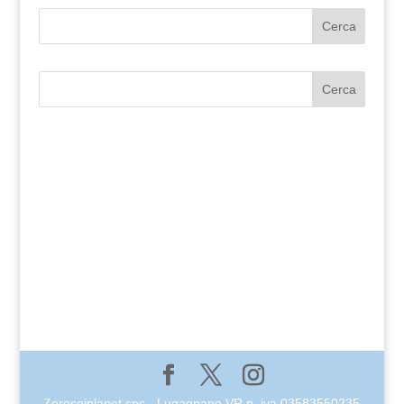
Cerca
Cerca
Zeroseiplanet snc - Lugagnano VR p. iva 03583550235